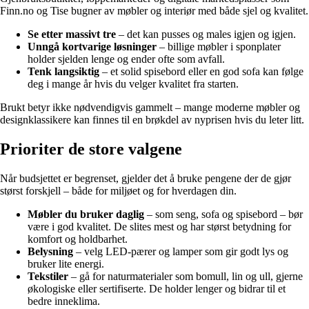
Finn.no og Tise bugner av møbler og interiør med både sjel og kvalitet.
Se etter massivt tre
– det kan pusses og males igjen og igjen.
Unngå kortvarige løsninger
– billige møbler i sponplater
holder sjelden lenge og ender ofte som avfall.
Tenk langsiktig
– et solid spisebord eller en god sofa kan følge
deg i mange år hvis du velger kvalitet fra starten.
Brukt betyr ikke nødvendigvis gammelt – mange moderne møbler og
designklassikere kan finnes til en brøkdel av nyprisen hvis du leter litt.
Prioriter de store valgene
Når budsjettet er begrenset, gjelder det å bruke pengene der de gjør
størst forskjell – både for miljøet og for hverdagen din.
Møbler du bruker daglig
– som seng, sofa og spisebord – bør
være i god kvalitet. De slites mest og har størst betydning for
komfort og holdbarhet.
Belysning
– velg LED-pærer og lamper som gir godt lys og
bruker lite energi.
Tekstiler
– gå for naturmaterialer som bomull, lin og ull, gjerne
økologiske eller sertifiserte. De holder lenger og bidrar til et
bedre inneklima.