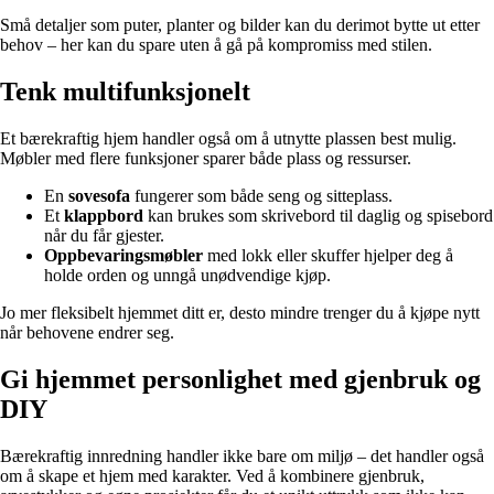
Små detaljer som puter, planter og bilder kan du derimot bytte ut etter
behov – her kan du spare uten å gå på kompromiss med stilen.
Tenk multifunksjonelt
Et bærekraftig hjem handler også om å utnytte plassen best mulig.
Møbler med flere funksjoner sparer både plass og ressurser.
En
sovesofa
fungerer som både seng og sitteplass.
Et
klappbord
kan brukes som skrivebord til daglig og spisebord
når du får gjester.
Oppbevaringsmøbler
med lokk eller skuffer hjelper deg å
holde orden og unngå unødvendige kjøp.
Jo mer fleksibelt hjemmet ditt er, desto mindre trenger du å kjøpe nytt
når behovene endrer seg.
Gi hjemmet personlighet med gjenbruk og
DIY
Bærekraftig innredning handler ikke bare om miljø – det handler også
om å skape et hjem med karakter. Ved å kombinere gjenbruk,