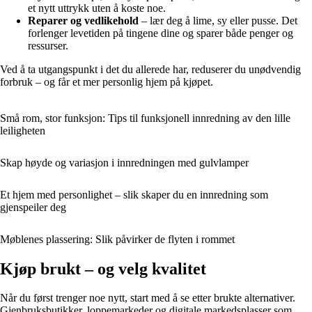
et nytt uttrykk uten å koste noe.
Reparer og vedlikehold
– lær deg å lime, sy eller pusse. Det
forlenger levetiden på tingene dine og sparer både penger og
ressurser.
Ved å ta utgangspunkt i det du allerede har, reduserer du unødvendig
forbruk – og får et mer personlig hjem på kjøpet.
Små rom, stor funksjon: Tips til funksjonell innredning av den lille
leiligheten
Skap høyde og variasjon i innredningen med gulvlamper
Et hjem med personlighet – slik skaper du en innredning som
gjenspeiler deg
Møblenes plassering: Slik påvirker de flyten i rommet
Kjøp brukt – og velg kvalitet
Når du først trenger noe nytt, start med å se etter brukte alternativer.
Gjenbruksbutikker, loppemarkeder og digitale markedsplasser som