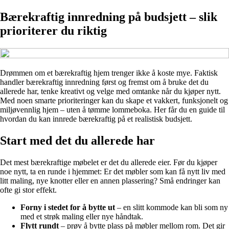
Bærekraftig innredning på budsjett – slik
prioriterer du riktig
Drømmen om et bærekraftig hjem trenger ikke å koste mye. Faktisk
handler bærekraftig innredning først og fremst om å bruke det du
allerede har, tenke kreativt og velge med omtanke når du kjøper nytt.
Med noen smarte prioriteringer kan du skape et vakkert, funksjonelt og
miljøvennlig hjem – uten å tømme lommeboka. Her får du en guide til
hvordan du kan innrede bærekraftig på et realistisk budsjett.
Start med det du allerede har
Det mest bærekraftige møbelet er det du allerede eier. Før du kjøper
noe nytt, ta en runde i hjemmet: Er det møbler som kan få nytt liv med
litt maling, nye knotter eller en annen plassering? Små endringer kan
ofte gi stor effekt.
Forny i stedet for å bytte ut
– en slitt kommode kan bli som ny
med et strøk maling eller nye håndtak.
Flytt rundt
– prøv å bytte plass på møbler mellom rom. Det gir