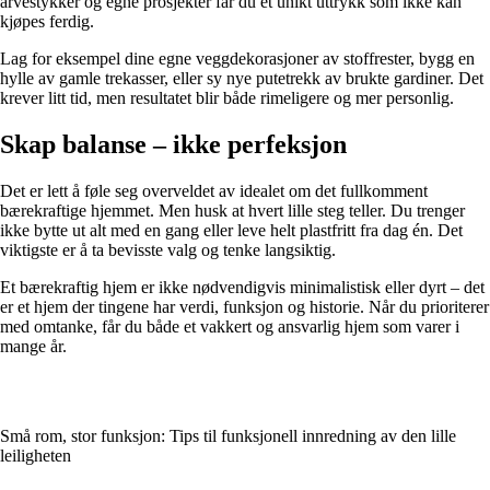
arvestykker og egne prosjekter får du et unikt uttrykk som ikke kan
kjøpes ferdig.
Lag for eksempel dine egne veggdekorasjoner av stoffrester, bygg en
hylle av gamle trekasser, eller sy nye putetrekk av brukte gardiner. Det
krever litt tid, men resultatet blir både rimeligere og mer personlig.
Skap balanse – ikke perfeksjon
Det er lett å føle seg overveldet av idealet om det fullkomment
bærekraftige hjemmet. Men husk at hvert lille steg teller. Du trenger
ikke bytte ut alt med en gang eller leve helt plastfritt fra dag én. Det
viktigste er å ta bevisste valg og tenke langsiktig.
Et bærekraftig hjem er ikke nødvendigvis minimalistisk eller dyrt – det
er et hjem der tingene har verdi, funksjon og historie. Når du prioriterer
med omtanke, får du både et vakkert og ansvarlig hjem som varer i
mange år.
Små rom, stor funksjon: Tips til funksjonell innredning av den lille
leiligheten