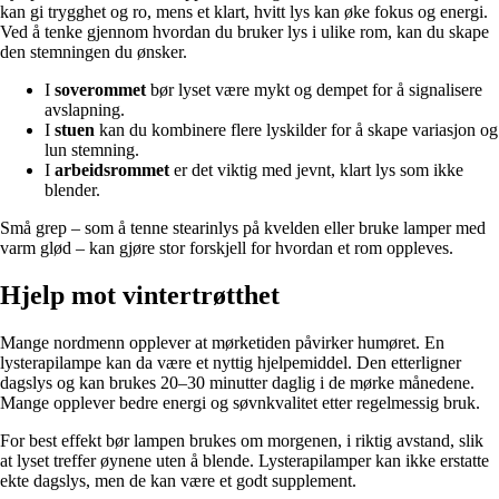
kan gi trygghet og ro, mens et klart, hvitt lys kan øke fokus og energi.
Ved å tenke gjennom hvordan du bruker lys i ulike rom, kan du skape
den stemningen du ønsker.
I
soverommet
bør lyset være mykt og dempet for å signalisere
avslapning.
I
stuen
kan du kombinere flere lyskilder for å skape variasjon og
lun stemning.
I
arbeidsrommet
er det viktig med jevnt, klart lys som ikke
blender.
Små grep – som å tenne stearinlys på kvelden eller bruke lamper med
varm glød – kan gjøre stor forskjell for hvordan et rom oppleves.
Hjelp mot vintertrøtthet
Mange nordmenn opplever at mørketiden påvirker humøret. En
lysterapilampe kan da være et nyttig hjelpemiddel. Den etterligner
dagslys og kan brukes 20–30 minutter daglig i de mørke månedene.
Mange opplever bedre energi og søvnkvalitet etter regelmessig bruk.
For best effekt bør lampen brukes om morgenen, i riktig avstand, slik
at lyset treffer øynene uten å blende. Lysterapilamper kan ikke erstatte
ekte dagslys, men de kan være et godt supplement.