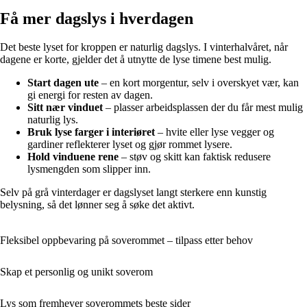
Få mer dagslys i hverdagen
Det beste lyset for kroppen er naturlig dagslys. I vinterhalvåret, når
dagene er korte, gjelder det å utnytte de lyse timene best mulig.
Start dagen ute
– en kort morgentur, selv i overskyet vær, kan
gi energi for resten av dagen.
Sitt nær vinduet
– plasser arbeidsplassen der du får mest mulig
naturlig lys.
Bruk lyse farger i interiøret
– hvite eller lyse vegger og
gardiner reflekterer lyset og gjør rommet lysere.
Hold vinduene rene
– støv og skitt kan faktisk redusere
lysmengden som slipper inn.
Selv på grå vinterdager er dagslyset langt sterkere enn kunstig
belysning, så det lønner seg å søke det aktivt.
Fleksibel oppbevaring på soverommet – tilpass etter behov
Skap et personlig og unikt soverom
Lys som fremhever soverommets beste sider