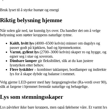
Bruk lyset til å styrke humør og energi
Riktig belysning hjemme
Når solen går ned, tar kunstig lys over. Da handler det om å velge
belysning som støtter kroppens naturlige rytme.
Kaldt, hvitt lys
(4000–6500 kelvin) minner om dagslys og
passer godt på kjøkken, bad og hjemmekontor.
Varmt, gyllent lys
(2700–3000 kelvin) skaper ro og hygge, og
egner seg i stue og soverom.
Dimbare lamper
gir fleksibilitet, slik at du kan justere
lysstyrken etter behov.
Flere lyskilder
– kombiner taklamper, bordlamper og indirekte
lys for å skape dybde og balanse i rommet.
Velg gjerne LED-pærer med høy fargegjengivelse (Ra-verdi over 90),
slik at fargene i hjemmet fremstår naturlige og behagelige.
Lys som stemningsskaper
Lys påvirker ikke bare kroppen, men også følelsene våre. Et varmt lys