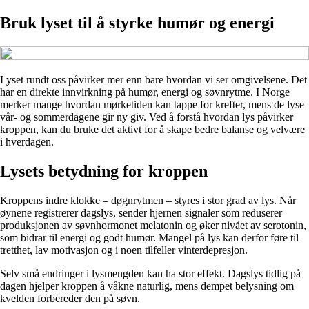
Bruk lyset til å styrke humør og energi
Lyset rundt oss påvirker mer enn bare hvordan vi ser omgivelsene. Det
har en direkte innvirkning på humør, energi og søvnrytme. I Norge
merker mange hvordan mørketiden kan tappe for krefter, mens de lyse
vår- og sommerdagene gir ny giv. Ved å forstå hvordan lys påvirker
kroppen, kan du bruke det aktivt for å skape bedre balanse og velvære
i hverdagen.
Lysets betydning for kroppen
Kroppens indre klokke – døgnrytmen – styres i stor grad av lys. Når
øynene registrerer dagslys, sender hjernen signaler som reduserer
produksjonen av søvnhormonet melatonin og øker nivået av serotonin,
som bidrar til energi og godt humør. Mangel på lys kan derfor føre til
tretthet, lav motivasjon og i noen tilfeller vinterdepresjon.
Selv små endringer i lysmengden kan ha stor effekt. Dagslys tidlig på
dagen hjelper kroppen å våkne naturlig, mens dempet belysning om
kvelden forbereder den på søvn.