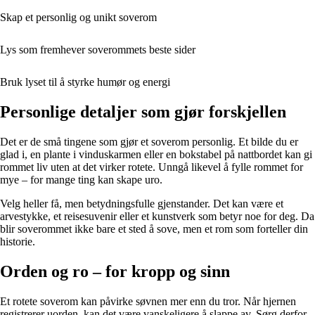
Skap et personlig og unikt soverom
Lys som fremhever soverommets beste sider
Bruk lyset til å styrke humør og energi
Personlige detaljer som gjør forskjellen
Det er de små tingene som gjør et soverom personlig. Et bilde du er
glad i, en plante i vinduskarmen eller en bokstabel på nattbordet kan gi
rommet liv uten at det virker rotete. Unngå likevel å fylle rommet for
mye – for mange ting kan skape uro.
Velg heller få, men betydningsfulle gjenstander. Det kan være et
arvestykke, et reisesuvenir eller et kunstverk som betyr noe for deg. Da
blir soverommet ikke bare et sted å sove, men et rom som forteller din
historie.
Orden og ro – for kropp og sinn
Et rotete soverom kan påvirke søvnen mer enn du tror. Når hjernen
registrerer uorden, kan det være vanskeligere å slappe av. Sørg derfor