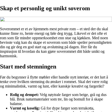
Skap et personlig og unikt soverom
Soverommet er et av hjemmets mest private rom – et sted der du skal
kunne finne ro, hente energi og føle deg trygg. Likevel er det ofte et
rom som får mindre oppmerksomhet enn stue og kjøkken. Med noen
bevisste valg kan du skape et soverom som både speiler personligheten
din og gir deg en god start og avslutning på dagen. Her får du
inspirasjon til hvordan du kan gjøre soverommet ditt både unikt og
harmonisk.
Start med stemningen
Før du begynner å flytte møbler eller handle nytt interiør, er det lurt å
tenke over hvilken stemning du ønsker i rommet. Skal det være rolig
og minimalistisk, varmt og lunt, eller kanskje kreativt og fargerikt?
Rolig og dempet:
Velg nøytrale farger som beige, grå og dus
blå. Bruk naturmaterialer som tre, lin og bomull for å skape
balanse.
Varmt og koselig:
Gå for dype farger som terrakotta,