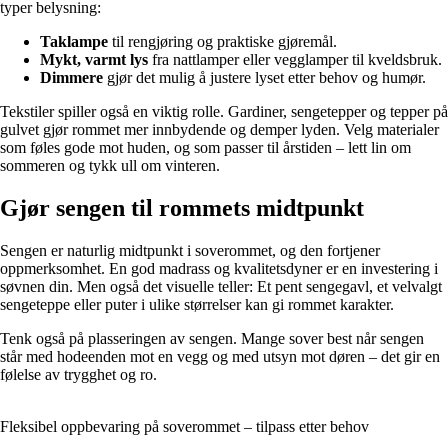
typer belysning:
Taklampe
til rengjøring og praktiske gjøremål.
Mykt, varmt lys
fra nattlamper eller vegglamper til kveldsbruk.
Dimmere
gjør det mulig å justere lyset etter behov og humør.
Tekstiler spiller også en viktig rolle. Gardiner, sengetepper og tepper på
gulvet gjør rommet mer innbydende og demper lyden. Velg materialer
som føles gode mot huden, og som passer til årstiden – lett lin om
sommeren og tykk ull om vinteren.
Gjør sengen til rommets midtpunkt
Sengen er naturlig midtpunkt i soverommet, og den fortjener
oppmerksomhet. En god madrass og kvalitetsdyner er en investering i
søvnen din. Men også det visuelle teller: Et pent sengegavl, et velvalgt
sengeteppe eller puter i ulike størrelser kan gi rommet karakter.
Tenk også på plasseringen av sengen. Mange sover best når sengen
står med hodeenden mot en vegg og med utsyn mot døren – det gir en
følelse av trygghet og ro.
Fleksibel oppbevaring på soverommet – tilpass etter behov