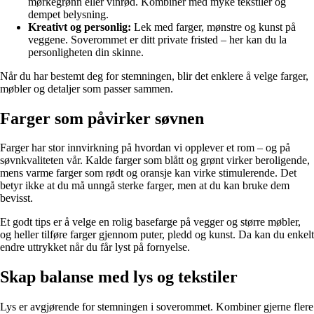
mørkegrønn eller vinrød. Kombiner med myke tekstiler og
dempet belysning.
Kreativt og personlig:
Lek med farger, mønstre og kunst på
veggene. Soverommet er ditt private fristed – her kan du la
personligheten din skinne.
Når du har bestemt deg for stemningen, blir det enklere å velge farger,
møbler og detaljer som passer sammen.
Farger som påvirker søvnen
Farger har stor innvirkning på hvordan vi opplever et rom – og på
søvnkvaliteten vår. Kalde farger som blått og grønt virker beroligende,
mens varme farger som rødt og oransje kan virke stimulerende. Det
betyr ikke at du må unngå sterke farger, men at du kan bruke dem
bevisst.
Et godt tips er å velge en rolig basefarge på vegger og større møbler,
og heller tilføre farger gjennom puter, pledd og kunst. Da kan du enkelt
endre uttrykket når du får lyst på fornyelse.
Skap balanse med lys og tekstiler
Lys er avgjørende for stemningen i soverommet. Kombiner gjerne flere