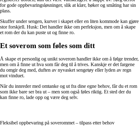
for gode oppbevaringsløsninger, slik at klær, bøker og småting har sin
plass.
Skuffer under sengen, kurver i skapet eller en liten kommode kan gjøre
stor forskjell. Husk: Det handler ikke om perfeksjon, men om å skape
et rom der du kan puste ut og finne ro.
Et soverom som føles som ditt
Å skape et personlig og unikt soverom handler ikke om å følge trender,
men om å finne ut hva som får deg til å trives. Kanskje er det fargene
du omgir deg med, duften av nyvasket sengetøy eller lyden av regn
mot vinduet.
Når du innreder med omtanke og ut fra dine egne behov, får du et rom
som ikke bare ser bra ut – men som også føles riktig. Et sted der du
kan finne ro, lade opp og være deg selv.
Fleksibel oppbevaring på soverommet – tilpass etter behov